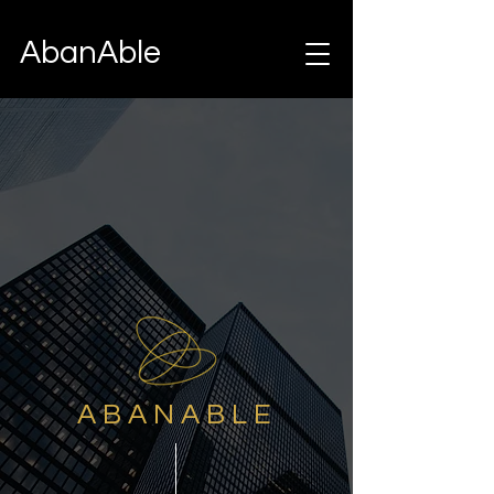
AbanAble
A B A N A B L E