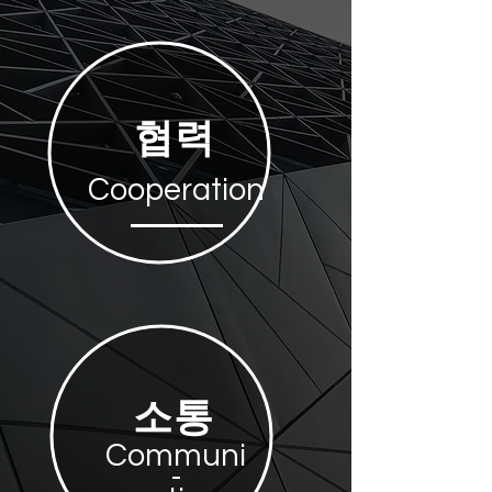
협력
Cooperation
소통
Communi
-